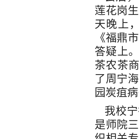
莲花岗生
天晚上
《福鼎市
答疑上
茶农茶商
了周宁海
园炭疽病
我校宁
是师院三
织相关专