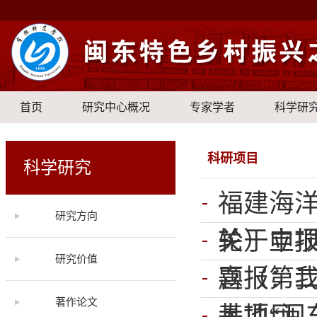
首页
研究中心概况
专家学者
科学研
科研项目
科学研究
福建海
研究方向
轮）立
关于申
研究价值
题（第
喜报：我
著作论文
大项目
基地“闽